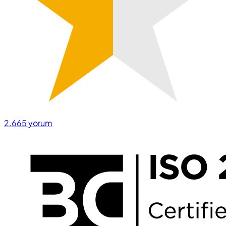
2.665
yorum