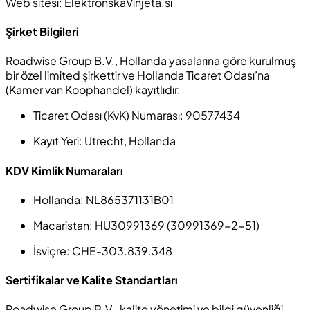
Web sitesi: ElektronskaVinjeta.si
Şirket Bilgileri
Roadwise Group B.V., Hollanda yasalarına göre kurulmuş
bir özel limited şirkettir ve Hollanda Ticaret Odası’na
(
Kamer van Koophandel
) kayıtlıdır.
Ticaret Odası (KvK) Numarası:
90577434
Kayıt Yeri:
Utrecht, Hollanda
KDV Kimlik Numaraları
Hollanda:
NL865371131B01
Macaristan:
HU30991369 (30991369-2-51)
İsviçre
: CHE-303.839.348
Sertifikalar ve Kalite Standartları
Roadwise Group B.V., kalite yönetimi ve bilgi güvenliği