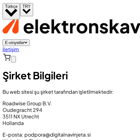
Türkçe
TRY
E-vinyetler
İletişim
Şirket Bilgileri
Bu web sitesi şu şirket tarafından işletilmektedir:
Roadwise Group B.V.
Oudegracht 294
3511 NX Utrecht
Hollanda
E-posta:
podpora@digitalnavinjeta.si