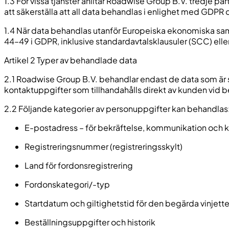
1.3 För vissa tjänster anlitar Roadwise Group B.V. tredje pa
att säkerställa att all data behandlas i enlighet med GD
1.4 När data behandlas utanför Europeiska ekonomiska sam
44–49 i GDPR, inklusive standardavtalsklausuler (SCC) ell
Artikel 2 Typer av behandlade data
2.1 Roadwise Group B.V. behandlar endast de data som är str
kontaktuppgifter som tillhandahålls direkt av kunden vid b
2.2 Följande kategorier av personuppgifter kan behandlas
E-postadress – för bekräftelse, kommunikation och
Registreringsnummer (registreringsskylt)
Land för fordonsregistrering
Fordonskategori/-typ
Startdatum och giltighetstid för den begärda vinjett
Beställningsuppgifter och historik