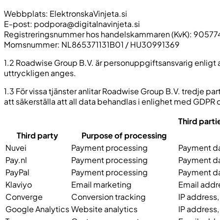
Webbplats: ElektronskaVinjeta.si
E-post:
podpora@digitalnavinjeta.si
Registreringsnummer hos handelskammaren (KvK): 90577
Momsnummer: NL865371131B01 / HU30991369
1.2 Roadwise Group B.V. är personuppgiftsansvarig enligt 
uttryckligen anges.
1.3 För vissa tjänster anlitar Roadwise Group B.V. tredje pa
att säkerställa att all data behandlas i enlighet med GD
Third parti
Third party
Purpose of processing
Nuvei
Payment processing
Payment dat
Pay.nl
Payment processing
Payment dat
PayPal
Payment processing
Payment dat
Klaviyo
Email marketing
Email addre
Converge
Conversion tracking
IP address,
Google Analytics
Website analytics
IP address,