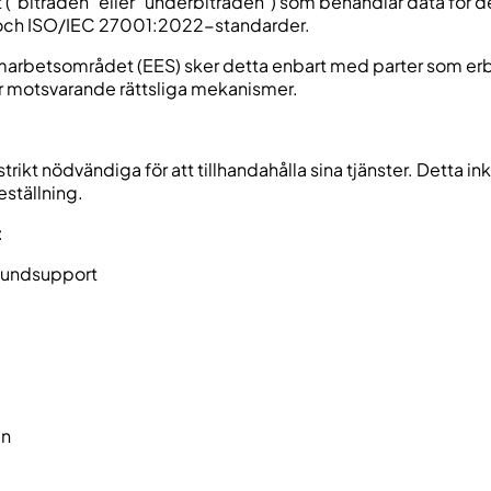
rt ("biträden" eller "underbiträden") som behandlar data för 
PR och ISO/IEC 27001:2022-standarder.
arbetsområdet (EES) sker detta enbart med parter som erbj
er motsvarande rättsliga mekanismer.
ikt nödvändiga för att tillhandahålla sina tjänster. Detta in
eställning.
:
 kundsupport
en