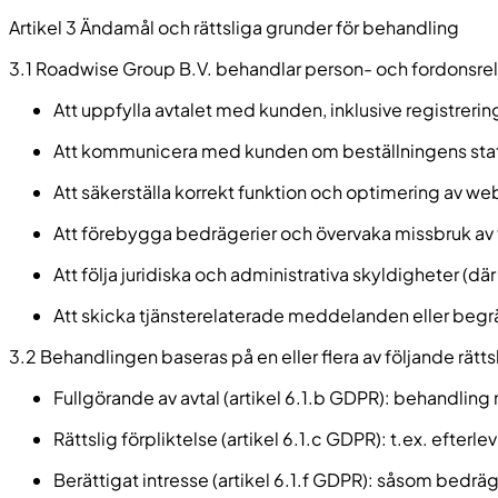
Artikel 3 Ändamål och rättsliga grunder för behandling
3.1 Roadwise Group B.V. behandlar person- och fordonsrel
Att uppfylla avtalet med kunden, inklusive registrer
Att kommunicera med kunden om beställningens status
Att säkerställa korrekt funktion och optimering av 
Att förebygga bedrägerier och övervaka missbruk av 
Att följa juridiska och administrativa skyldigheter (där 
Att skicka tjänsterelaterade meddelanden eller beg
3.2 Behandlingen baseras på en eller flera av följande rätt
Fullgörande av avtal (artikel 6.1.b GDPR): behandling n
Rättslig förpliktelse (artikel 6.1.c GDPR): t.ex. efterle
Berättigat intresse (artikel 6.1.f GDPR): såsom bedrä