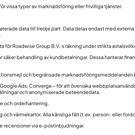
r vissa typer av marknadsföring eller frivilliga tjänster.
laterade data till tredje part. Data delas endast med externa 
.
 för Roadwise Group B.V.:s räkning under strikta avtalsvillk
för säker behandling av kundbetalningar. Dessa hanterar finans
nsaktionsmejl och begränsade marknadsföringsmeddelanden 
 Google Ads, Converge – för att övervaka webbplatsanvändn
tällningar och anonymiserade beteendedata.
e och orderhantering.
och värmekartor. Alla känsliga fält (t.ex. person- eller ford
de recensioner via e-postinbjudningar.