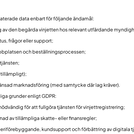
aterade data enbart för följande ändamål:
ing av den begärda vinjetten hos relevant utfärdande myndigh
, frågor eller support;
webbplatsen och beställningsprocessen;
tjänsten;
tillämpligt);
ränsad marknadsföring (med samtycke där lag kräver).
sliga grunder enligt GDPR:
ödvändig för att fullgöra tjänsten för vinjettregistrering;
vnad av tillämpliga skatte- eller finansregler;
geriförebyggande, kundsupport och förbättring av digitala tj