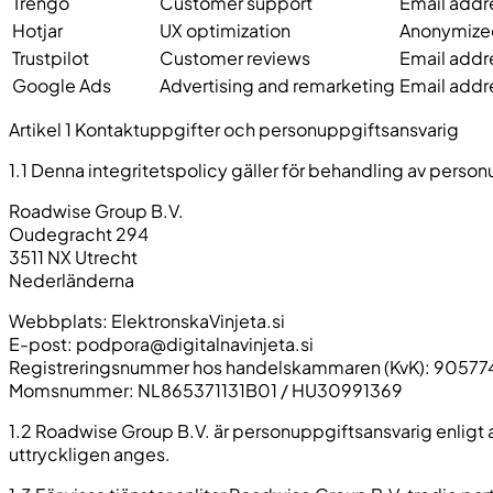
Trengo
Customer support
Email addre
Hotjar
UX optimization
Anonymized
Trustpilot
Customer reviews
Email addr
Google Ads
Advertising and remarketing
Email addre
Artikel 1 Kontaktuppgifter och personuppgiftsansvarig
1.1 Denna integritetspolicy gäller för behandling av person
Roadwise Group B.V.
Oudegracht 294
3511 NX Utrecht
Nederländerna
Webbplats: ElektronskaVinjeta.si
E-post:
podpora@digitalnavinjeta.si
Registreringsnummer hos handelskammaren (KvK): 90577
Momsnummer: NL865371131B01 / HU30991369
1.2 Roadwise Group B.V. är personuppgiftsansvarig enligt 
uttryckligen anges.