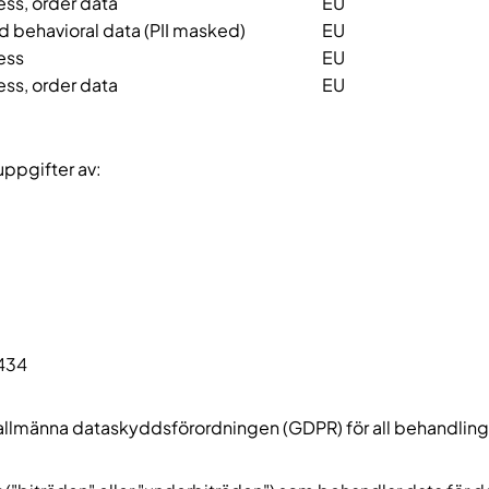
ss, order data
EU
 behavioral data (PII masked)
EU
ess
EU
ss, order data
EU
uppgifter av:
434
allmänna dataskyddsförordningen (GDPR) för all behandling s