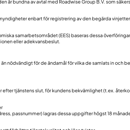
äden är bundna av avtal med Roadwise Group B.V. som säker
myndigheter enbart för registrering av den begärda vinjette
nomiska samarbetsområdet (EES) baseras dessa överföringa
onen eller adekvansbeslut.
än nödvändigt för de ändamål för vilka de samlats in och beh
 år efter tjänstens slut, för kundens bekvämlighet (t.ex. åte
er
n, adress, passnummer) lagras dessa uppgifter högst 18 månade