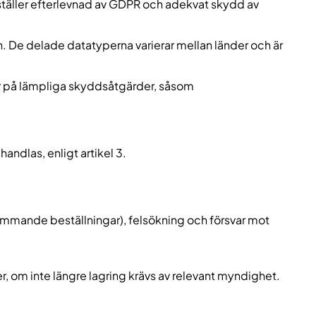
ställer efterlevnad av GDPR och adekvat skydd av
n. De delade datatyperna varierar mellan länder och är
r på lämpliga skyddsåtgärder, såsom
andlas, enligt artikel 3.
rkommande beställningar), felsökning och försvar mot
r, om inte längre lagring krävs av relevant myndighet.