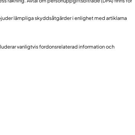
dess räkning. Avtal om personuppgiftsbiträde (DPA) finns för
uder lämpliga skyddsåtgärder i enlighet med artiklarna
kluderar vanligtvis fordonsrelaterad information och