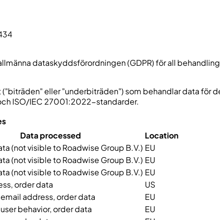
434
allmänna dataskyddsförordningen (GDPR) för all behandling s
rt ("biträden" eller "underbiträden") som behandlar data för 
PR och ISO/IEC 27001:2022-standarder.
es
Data processed
Location
a (not visible to Roadwise Group B.V.)
EU
a (not visible to Roadwise Group B.V.)
EU
a (not visible to Roadwise Group B.V.)
EU
ss, order data
US
 email address, order data
EU
 user behavior, order data
EU