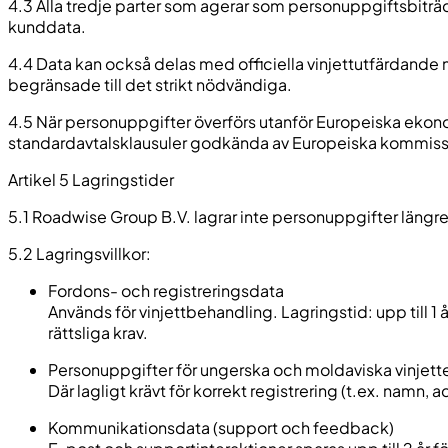
4.3 Alla tredje parter som agerar som personuppgiftsbitr
kunddata.
4.4 Data kan också delas med officiella vinjettutfärdande 
begränsade till det strikt nödvändiga.
4.5 När personuppgifter överförs utanför Europeiska eko
standardavtalsklausuler godkända av Europeiska kommissi
Artikel 5 Lagringstider
5.1 Roadwise Group B.V. lagrar inte personuppgifter längre 
5.2 Lagringsvillkor:
Fordons- och registreringsdata
Används för vinjettbehandling. Lagringstid: upp till 1
rättsliga krav.
Personuppgifter för ungerska och moldaviska vinjett
Där lagligt krävt för korrekt registrering (t.ex. nam
Kommunikationsdata (support och feedback)