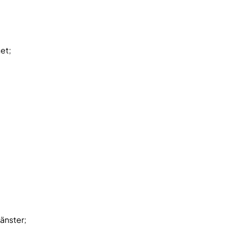
et;
änster;