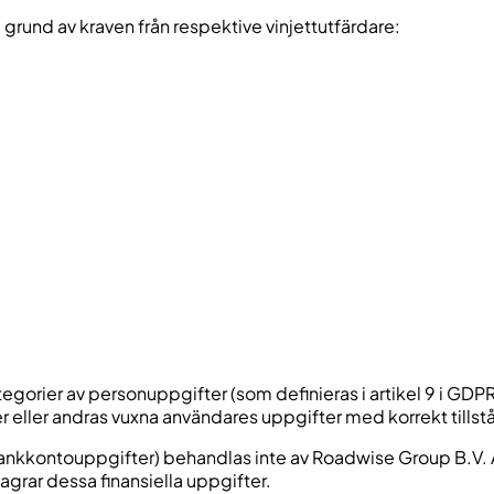
 grund av kraven från respektive vinjettutfärdare:
egorier av personuppgifter (som definieras i artikel 9 i GDP
 eller andras vuxna användares uppgifter med korrekt tillst
nkkontouppgifter) behandlas inte av Roadwise Group B.V. All
 lagrar dessa finansiella uppgifter.