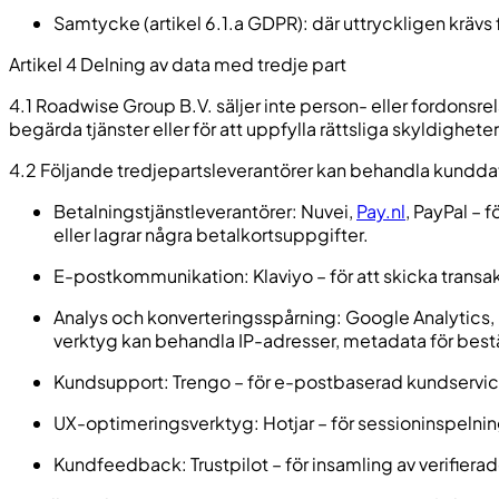
Samtycke (artikel 6.1.a GDPR): där uttryckligen krävs fö
Artikel 4 Delning av data med tredje part
4.1 Roadwise Group B.V. säljer inte person- eller fordonsre
begärda tjänster eller för att uppfylla rättsliga skyldigheter
4.2 Följande tredjepartsleverantörer kan behandla kunddata
Betalningstjänstleverantörer: Nuvei,
Pay.nl
, PayPal – 
eller lagrar några betalkortsuppgifter.
E-postkommunikation: Klaviyo – för att skicka tra
Analys och konverteringsspårning: Google Analytics,
verktyg kan behandla IP-adresser, metadata för bes
Kundsupport: Trengo – för e-postbaserad kundservic
UX-optimeringsverktyg: Hotjar – för sessioninspelning 
Kundfeedback: Trustpilot – för insamling av verifiera