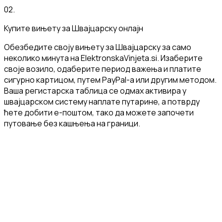
02
.
Купите вињету за Швајцарску онлајн
Обезбедите своју вињету за Швајцарску за само
неколико минута на ElektronskaVinjeta.si. Изаберите
своје возило, одаберите период важења и платите
сигурно картицом, путем PayPal-а или другим методом.
Ваша регистарска таблица се одмах активира у
швајцарском систему наплате путарине, а потврду
ћете добити е-поштом, тако да можете започети
путовање без кашњења на граници.