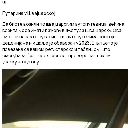
01
.
Путарина у Швајцарској
Да бисте возили по швајцарским аутопутевима, већина
возила мора имати важећу вињету за Швајцарску. Овај
систем наплате путарине на аутопутевима постоји
деценијама и и даље је обавезан у 2026. Е-вињета је
повезана са вашом регистарском таблицом, што
омогућава брзе електронске провере на сваком
уласку на аутопут.