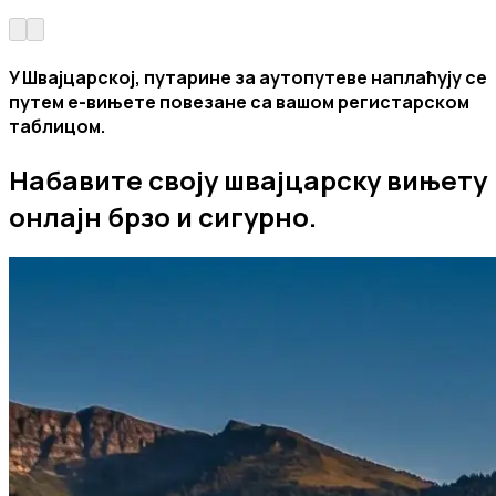
У Швајцарској, путарине за аутопутеве наплаћују се
путем е-вињете повезане са вашом регистарском
таблицом.
Набавите своју швајцарску вињету
онлајн брзо и сигурно.