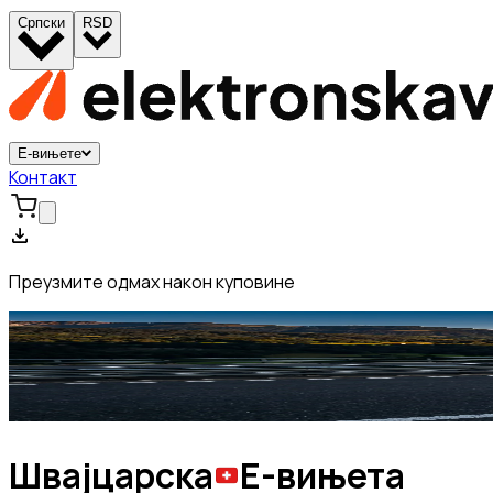
Српски
RSD
Е-вињете
Контакт
Преузмите одмах након куповине
Швајцарска
Е-вињета