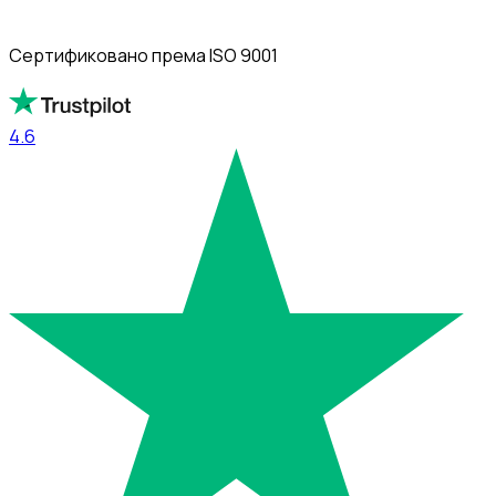
Сертификовано према ISO 9001
4.6
4