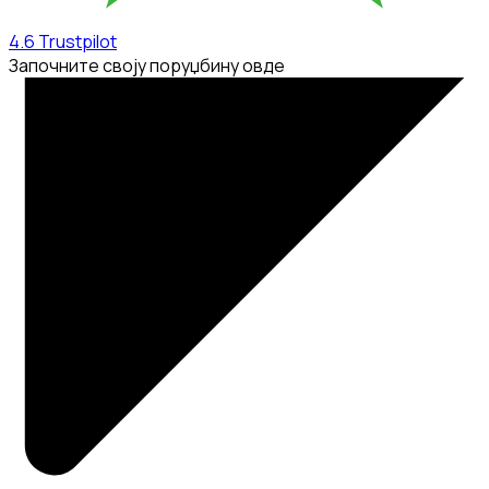
4.6
Trustpilot
Започните своју поруџбину овде