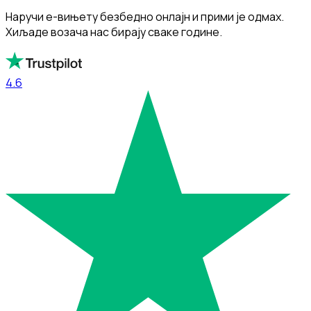
Наручи е-вињету безбедно онлајн и прими је одмах.
Хиљаде возача нас бирају сваке године.
4.6