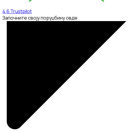
4.6
Trustpilot
Започните своју поруџбину овде