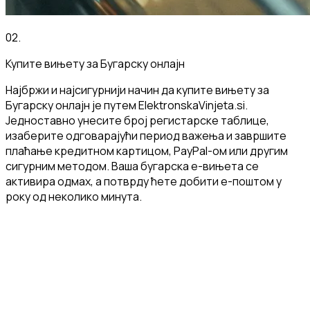
02
.
Купите вињету за Бугарску онлајн
Најбржи и најсигурнији начин да купите вињету за
Бугарску онлајн је путем ElektronskaVinjeta.si.
Једноставно унесите број регистарске таблице,
изаберите одговарајући период важења и завршите
плаћање кредитном картицом, PayPal-ом или другим
сигурним методом. Ваша бугарска е-вињета се
активира одмах, а потврду ћете добити е-поштом у
року од неколико минута.