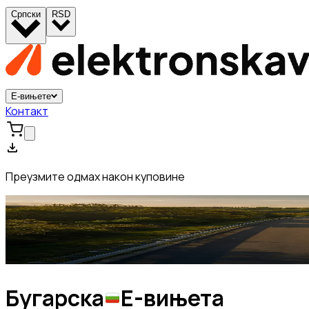
Српски
RSD
Е-вињете
Контакт
Преузмите одмах након куповине
Бугарска
Е-вињета