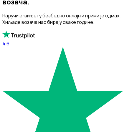
возача.
Наручи е-вињету безбедно онлајн и прими је одмах.
Хиљаде возача нас бирају сваке године.
4.6