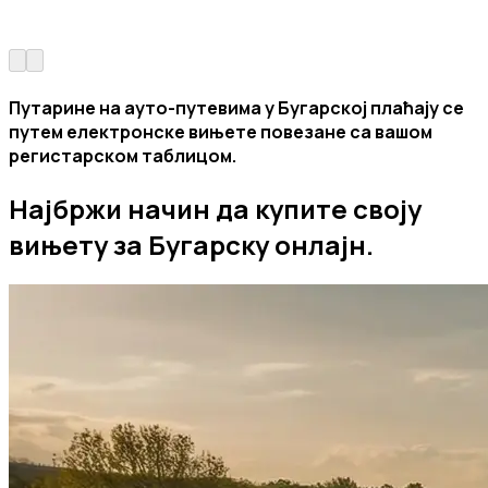
Путарине на ауто-путевима у Бугарској плаћају се
путем електронске вињете повезане са вашом
регистарском таблицом.
Најбржи начин да купите своју
вињету за Бугарску онлајн.