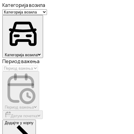
Категорија возила
Категорија возила
Период важења
Период важења
Датум почетка
Додајте у корпу