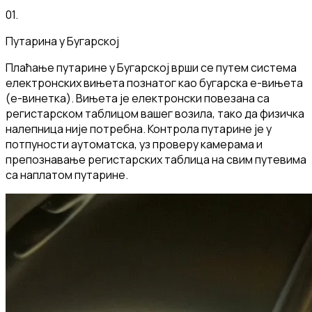
01
.
Путарина у Бугарској
Плаћање путарине у Бугарској врши се путем система
електронских вињета познатог као бугарска е-вињета
(е-винетка). Вињета је електронски повезана са
регистарском таблицом вашег возила, тако да физичка
налепница није потребна. Контрола путарине је у
потпуности аутоматска, уз проверу камерама и
препознавање регистарских таблица на свим путевима
са наплатом путарине.