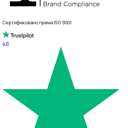
Сертификовано према ISO 9001
4.6
4