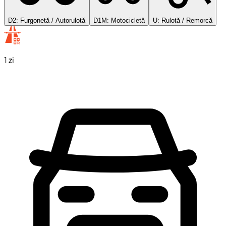
D2: Furgonetă / Autorulotă
D1M: Motocicletă
U: Rulotă / Remorcă
1 zi