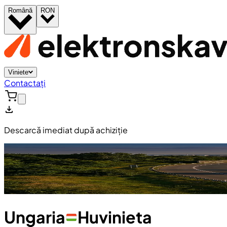
Română
RON
Viniete
Contactați
Descarcă imediat după achiziție
Ungaria
Huvinieta