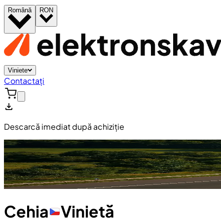
Română
RON
Viniete
Contactați
Descarcă imediat după achiziție
Cehia
Vinietă