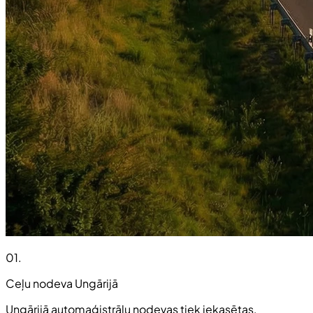
01
.
Ceļu nodeva Ungārijā
Ungārijā automaģistrāļu nodevas tiek iekasētas,