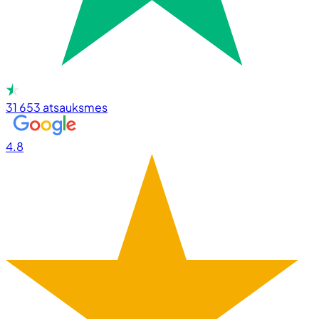
31 653
atsauksmes
4.8