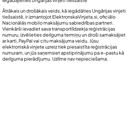
Iegādājieties Ungārijas vinjeti tiešsaistē
Ātrākais un drošākais veids, kā iegādāties Ungārijas vinjeti
tiešsaistē, ir izmantojot ElektronskaVinjeta.si, oficiālo
Nacionālās mobilo maksājumu sabiedrības partneri.
Vienkārši ievadiet sava transportlīdzekļa reģistrācijas
numuru, izvēlieties derīguma termiņu un droši samaksājiet
ar karti, PayPal vai citu maksājuma veidu. Jūsu
elektroniskā vinjete uzreiz tiek piesaistīta reģistrācijas
numuram, un jūs saņemsiet apstiprinājumu pa e-pastu kā
derīguma pierādījumu. Uzlīme nav nepieciešama.