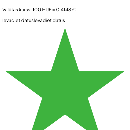
Valūtas kurss
:
100 HUF
=
0,4148 €
Ievadiet datus
Ievadiet datus