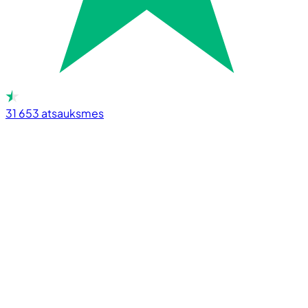
31 653
atsauksmes