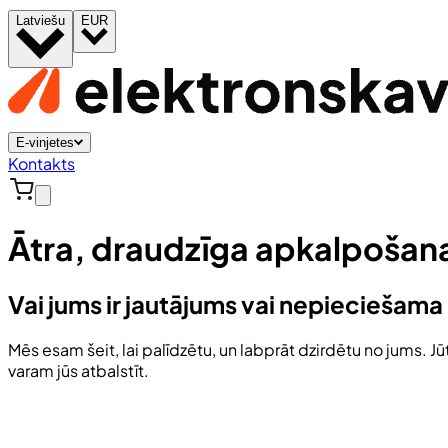
Latviešu
EUR
E-vinjetes
Kontakts
Ātra, draudzīga apkalpošan
Vai jums ir jautājums vai nepieciešama
Mēs esam šeit, lai palīdzētu, un labprāt dzirdētu no jums. J
varam jūs atbalstīt.