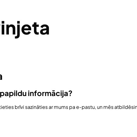
a
 papildu informācija?
ūtieties brīvi sazināties ar mums pa e-pastu, un mēs atbildēs