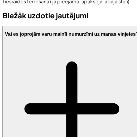
Tiešraides tērzēšana (ja pieejama, apakšējā labajā stūrī)
Biežāk uzdotie jautājumi
Vai es joprojām varu mainīt numurzīmi uz manas vinjetes