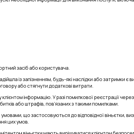
ортний засіб або користувача.
ійшла із запізненням, будь-які наслідки або затримки є в
оговору або стягнути додаткові витрати.
у клієнтом інформацію. У разі помилкової реєстрації через
 збитків або штрафів, пов’язаних з такими помилками.
 з умовами, що застосовуються до відповідної віньєтки, в
ння цих умов.
 емітентом віньєтки мають вирішуватися клієнтом безпосер