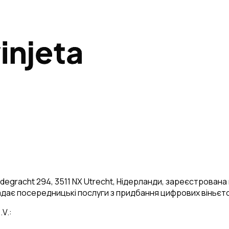
udegracht 294, 3511 NX Utrecht, Нідерланди, зареєстрована
дає посередницькі послуги з придбання цифрових віньєток 
V.: