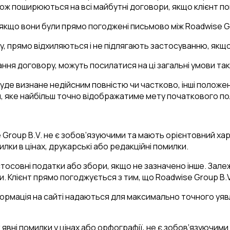
акож поширюються на всі майбутні договори, якщо клієнт п
, якщо вони були прямо погоджені письмово між Roadwise Gr
істу, прямо відхиляються і не підлягають застосуванню, як
нання договору, можуть посилатися на ці загальні умови та
буде визнане недійсним повністю чи частково, інші полож
, яке найбільш точно відображатиме мету початкового п
ise Group B.V. не є зобов’язуючими та мають орієнтовний х
лки в цінах, друкарські або редакційні помилки.
астосовні податки або збори, якщо не зазначено інше. Зале
. Клієнт прямо погоджується з тим, що Roadwise Group B.V
нформація на сайті надаються для максимально точного уяв
к явні помилки у цінах або орфографії, не є зобов’язуючими