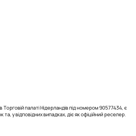
 в Торговій палаті Нідерландів під номером 90577434, є
та, у відповідних випадках, діє як офіційний реселер.