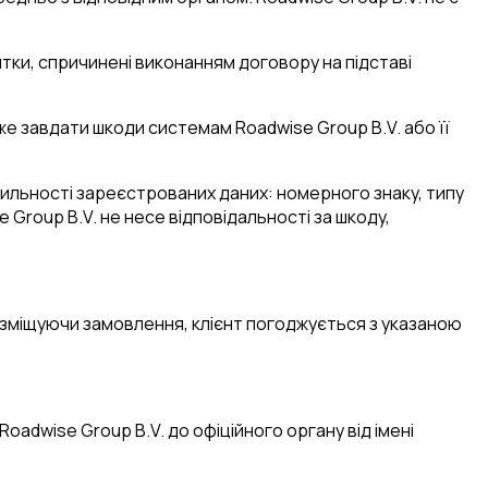
итки, спричинені виконанням договору на підставі
оже завдати шкоди системам Roadwise Group B.V. або її
авильності зареєстрованих даних: номерного знаку, типу
 Group B.V. не несе відповідальності за шкоду,
 Розміщуючи замовлення, клієнт погоджується з указаною
oadwise Group B.V. до офіційного органу від імені