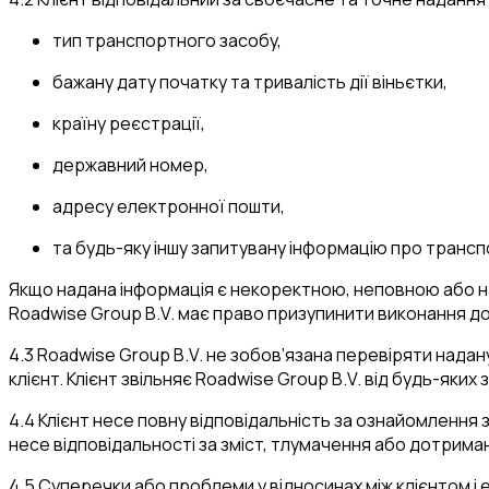
тип транспортного засобу,
бажану дату початку та тривалість дії віньєтки,
країну реєстрації,
державний номер,
адресу електронної пошти,
та будь-яку іншу запитувану інформацію про трансп
Якщо надана інформація є некоректною, неповною або над
Roadwise Group B.V. має право призупинити виконання д
4.3 Roadwise Group B.V. не зобов’язана перевіряти надан
клієнт. Клієнт звільняє Roadwise Group B.V. від будь-яких
4.4 Клієнт несе повну відповідальність за ознайомлення
несе відповідальності за зміст, тлумачення або дотрима
4.5 Суперечки або проблеми у відносинах між клієнтом і