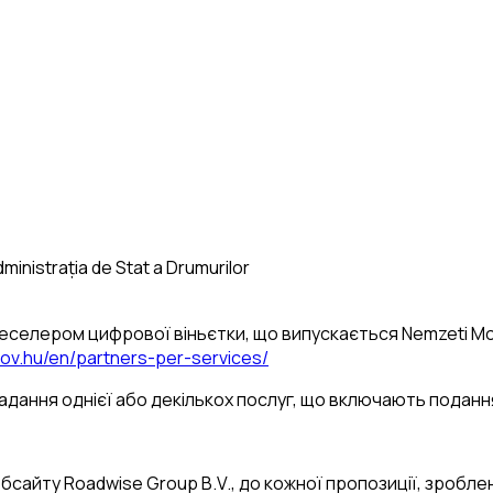
Administrația de Stat a Drumurilor
еселером цифрової віньєтки, що випускається Nemzeti Mobil
gov.hu/en/partners-per-services/
 надання однієї або декількох послуг, що включають поданн
бсайту Roadwise Group B.V., до кожної пропозиції, зроблен