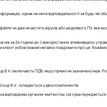
інформацію, однак не несе відповідальності за будь-які зб
файли чи дані не містять вірусів або шкідливого ПЗ, яке м
іше ніж за 24 години до її використання, впевнившись у пр
ки клієнт зобов’язаний негайно повідомити про це. Roadwise
Group B.V. і включають ПДВ, якщо прямо не зазначено інше.
roup B.V., складається з двох компонентів:
чена відповідним органом-емітентом. Ця сума передається R