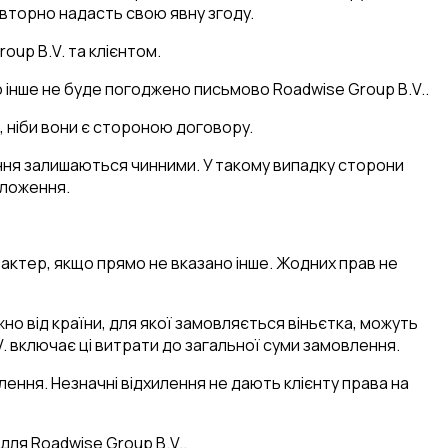
овторно надасть свою явну згоду.
oup B.V. та клієнтом.
що інше не буде погоджено письмово Roadwise Group B.V..
к, ніби вони є стороною договору.
ення залишаються чинними. У такому випадку сторони
оложення.
арактер, якщо прямо не вказано інше. Жодних прав не
жно від країни, для якої замовляється віньєтка, можуть
. включає ці витрати до загальної суми замовлення.
лення. Незначні відхилення не дають клієнту права на
 для Roadwise Group B.V..