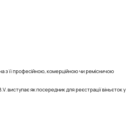
зана з її професійною, комерційною чи ремісничою
 B.V. виступає як посередник для реєстрації віньєток у