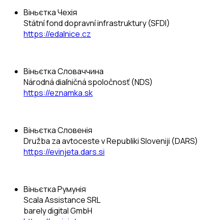
Віньєтка Чехія
Státní fond dopravní infrastruktury (SFDI)
https://edalnice.cz
Віньєтка Словаччина
Národná diaľničná spoločnosť (NDS)
https://eznamka.sk
Віньєтка Словенія
Družba za avtoceste v Republiki Sloveniji (DARS)
https://evinjeta.dars.si
Віньєтка Румунія
Scala Assistance SRL
barely digital GmbH