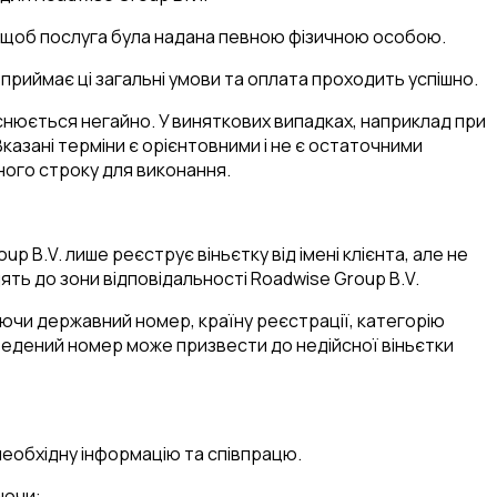
е, щоб послуга була надана певною фізичною особою.
 приймає ці загальні умови та оплата проходить успішно.
йснюється негайно. У виняткових випадках, наприклад при
Вказані терміни є орієнтовними і не є остаточними
ного строку для виконання.
p B.V. лише реєструє віньєтку від імені клієнта, але не
ять до зони відповідальності Roadwise Group B.V.
чаючи державний номер, країну реєстрації, категорію
 введений номер може призвести до недійсної віньєтки
необхідну інформацію та співпрацю.
аючи: