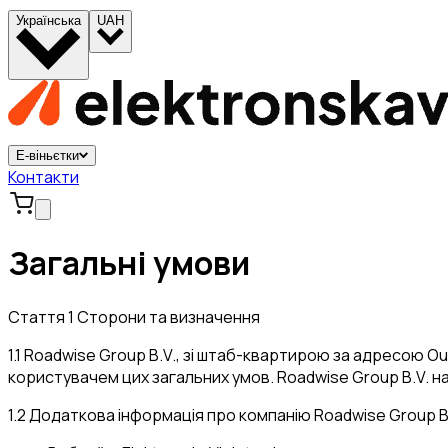
Українська
UAH
Е-віньєтки
Контакти
Загальні умови
Стаття 1 Сторони та визначення
1.1 Roadwise Group B.V., зі штаб-квартирою за адресою O
користувачем цих загальних умов. Roadwise Group B.V. на
1.2 Додаткова інформація про компанію Roadwise Group B.