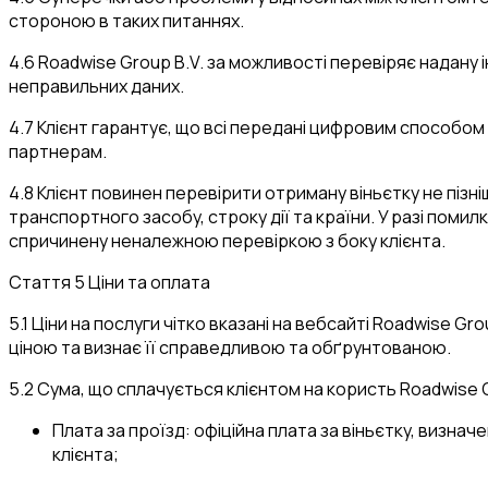
стороною в таких питаннях.
4.6 Roadwise Group B.V. за можливості перевіряє надану 
неправильних даних.
4.7 Клієнт гарантує, що всі передані цифровим способом 
партнерам.
4.8 Клієнт повинен перевірити отриману віньєтку не пізн
транспортного засобу, строку дії та країни. У разі помил
спричинену неналежною перевіркою з боку клієнта.
Стаття 5 Ціни та оплата
5.1 Ціни на послуги чітко вказані на вебсайті Roadwise 
ціною та визнає її справедливою та обґрунтованою.
5.2 Сума, що сплачується клієнтом на користь Roadwise G
Плата за проїзд
: офіційна плата за віньєтку, визна
клієнта;