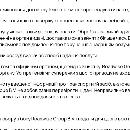
 до виконання договору. Клієнт не може претендувати на т
ться, коли клієнт завершує процес замовлення на вебсайті,
слугу якомога швидше після оплати. Обробка зазвичай зді
енні на орган видачі, доставка може зайняти більше часу. 
ти письмове повідомлення про порушення з наданням розум
ний розсуд визначає спосіб надання послуги.
том та офіційним органом, що видає віньєтку. Roadwise Grou
ргану. Усі претензії чи суперечки з цього приводу не вход
повноту введеної інформації про транспортний засіб, вклю
Group B.V. не зобов’язана перевіряти ці дані. Неправильно
 лежать на відповідальності клієнта.
овору з боку Roadwise Group B.V. і надати для цього всю 
 усієї необхідної інформації для виконання послуги, включ