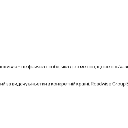
 Споживач – це фізична особа, яка діє з метою, що не пов’я
ний за видачу віньєтки в конкретній країні. Roadwise Group