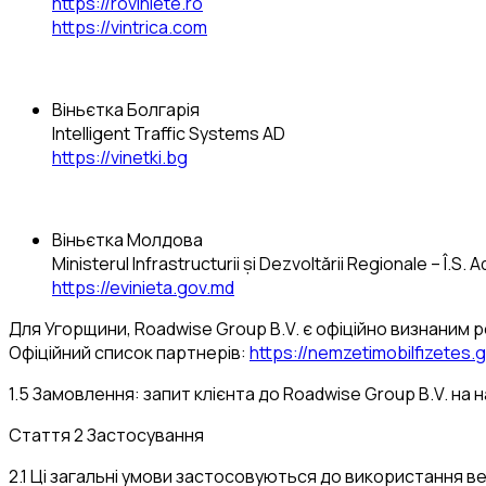
https://roviniete.ro
https://vintrica.com
Віньєтка Болгарія
Intelligent Traffic Systems AD
https://vinetki.bg
Віньєтка Молдова
Ministerul Infrastructurii și Dezvoltării Regionale – Î.S. 
https://evinieta.gov.md
Для Угорщини, Roadwise Group B.V. є офіційно визнаним р
Офіційний список партнерів:
https://nemzetimobilfizetes.
1.5 Замовлення: запит клієнта до Roadwise Group B.V. на
Стаття 2 Застосування
2.1 Ці загальні умови застосовуються до використання ве