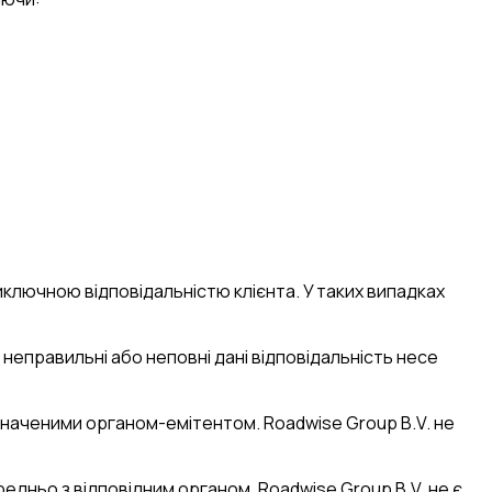
иключною відповідальністю клієнта. У таких випадках
 неправильні або неповні дані відповідальність несе
изначеними органом-емітентом. Roadwise Group B.V. не
едньо з відповідним органом. Roadwise Group B.V. не є