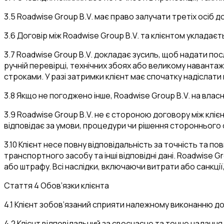
3.5 Roadwise Group B.V. має право залучати третіх осіб
3.6 Договір між Roadwise Group B.V. та клієнтом укладає
3.7 Roadwise Group B.V. докладає зусиль, щоб надати по
ручній перевірці, технічних збоях або великому навантаж
строками. У разі затримки клієнт має спочатку надісла
3.8 Якщо не погоджено інше, Roadwise Group B.V. на влас
3.9 Roadwise Group B.V. не є стороною договору між клієн
відповідає за умови, процедури чи рішення стороннього о
3.10 Клієнт несе повну відповідальність за точність та 
транспортного засобу та інші відповідні дані. Roadwise 
або штрафу. Всі наслідки, включаючи витрати або санкції,
Стаття 4 Обов’язки клієнта
4.1 Клієнт зобов’язаний сприяти належному виконанню дог
4.2 Клієнт відповідальний за своєчасне та точне надання