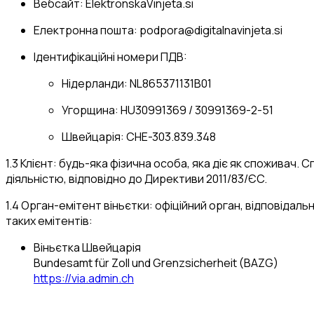
Вебсайт: ElektronskaVinjeta.si
Електронна пошта:
podpora@digitalnavinjeta.si
Ідентифікаційні номери ПДВ:
Нідерланди: NL865371131B01
Угорщина: HU30991369 / 30991369-2-51
Швейцарія: CHE-303.839.348
1.3 Клієнт: будь-яка фізична особа, яка діє як споживач.
діяльністю, відповідно до Директиви 2011/83/ЄС.
1.4 Орган-емітент віньєтки: офіційний орган, відповідаль
таких емітентів:
Віньєтка Швейцарія
Bundesamt für Zoll und Grenzsicherheit (BAZG)
https://via.admin.ch