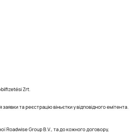
fizetési Zrt.
я заявки та реєстрацію віньєтки у відповідного емітента.
ої Roadwise Group B.V., та до кожного договору,