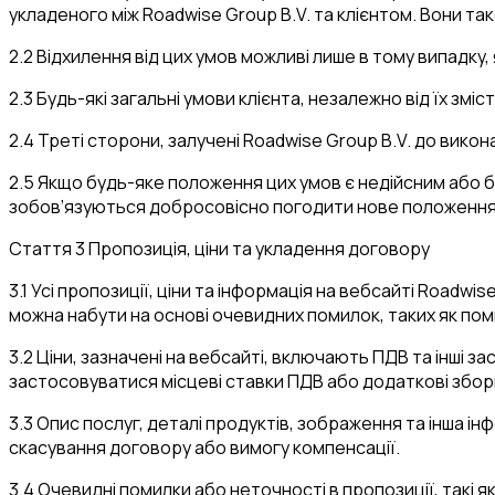
укладеного між Roadwise Group B.V. та клієнтом. Вони т
2.2 Відхилення від цих умов можливі лише в тому випадку
2.3 Будь-які загальні умови клієнта, незалежно від їх зм
2.4 Треті сторони, залучені Roadwise Group B.V. до вико
2.5 Якщо будь-яке положення цих умов є недійсним або 
зобов’язуються добросовісно погодити нове положення
Стаття 3 Пропозиція, ціни та укладення договору
3.1 Усі пропозиції, ціни та інформація на вебсайті Roadw
можна набути на основі очевидних помилок, таких як поми
3.2 Ціни, зазначені на вебсайті, включають ПДВ та інші з
застосовуватися місцеві ставки ПДВ або додаткові збори
3.3 Опис послуг, деталі продуктів, зображення та інша і
скасування договору або вимогу компенсації.
3.4 Очевидні помилки або неточності в пропозиції, такі я