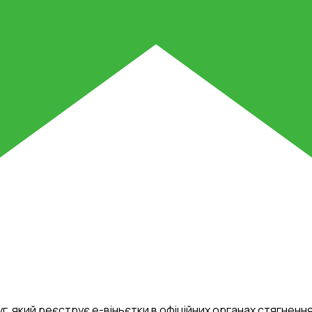
уг, який реєструє е-віньєтки в офіційних органах стягнен