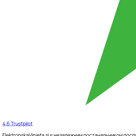
4.6
Trustpilot
ElektronskaVinjeta.si є незалежним постачальником посл