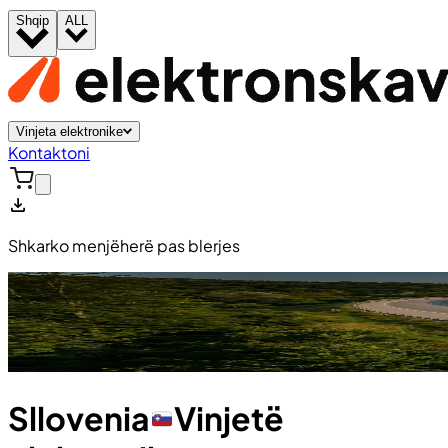
Shqip
ALL
Vinjeta elektronike
Kontaktoni
Shkarko menjëherë pas blerjes
Sllovenia
Vinjetë