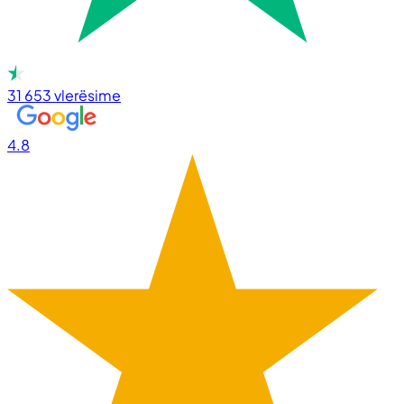
31 653
vlerësime
4.8