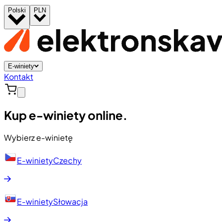
Polski
PLN
E-winiety
Kontakt
Kup e-winiety online.
Wybierz e-winietę
E-winiety
Czechy
E-winiety
Słowacja