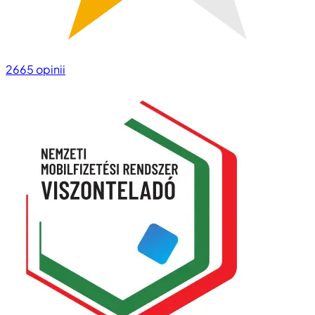
2665
opinii