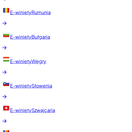
E-winiety
Rumunia
E-winiety
Bułgaria
E-winiety
Węgry
E-winiety
Słowenia
E-winiety
Szwajcaria