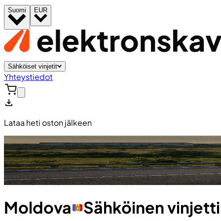
Suomi
EUR
Sähköiset vinjetit
Yhteystiedot
Lataa heti oston jälkeen
Moldova
Sähköinen vinjetti