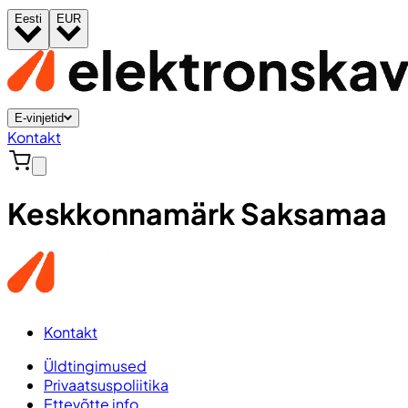
Eesti
EUR
E-vinjetid
Kontakt
Keskkonnamärk Saksamaa
Kontakt
Üldtingimused
Privaatsuspoliitika
Ettevõtte info