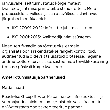
rahvusvaheliselt tunnustatud kõrgeimatest
kvaliteedijuhtimise ja infoturbe standarditest. Meie
protsesside turvalisust ja usaldusväärsust kinnitavad
järgmised sertifikaadid:
ISO 27001:2022:
Infoturbe juhtimissüsteem
ISO 9001:2015:
Kvaliteedijuhtimissüsteem
Need sertifikaadid on tõestuseks, et meie
organisatsioonis rakendatakse rangelt kontrollitud,
auditeeritud ja pidevalt täiustatud protsesse. Tagame
andmetöötluse turvalisuse, süsteemide terviklikkuse ning
teenuse püsivalt kõrge kvaliteedi.
Ametlik tunnustus ja partnerlused
Madalmaad
Roadwise Group B.V. on Madalmaade Infrastruktuuri- ja
Veemajandusministeeriumi (
Ministerie van Infrastructuur
en Waterstaat
) poolt akrediteeritud partner