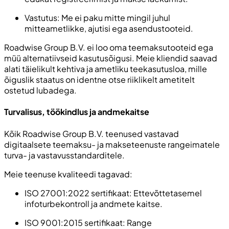
Vastutus: Me ei paku mitte mingil juhul
mitteametlikke, ajutisi ega asendustooteid.
Roadwise Group B.V. ei loo oma teemaksutooteid ega
müü alternatiivseid kasutusõigusi. Meie kliendid saavad
alati täielikult kehtiva ja ametliku teekasutusloa, mille
õiguslik staatus on identne otse riiklikelt ametitelt
ostetud lubadega.
Turvalisus, töökindlus ja andmekaitse
Kõik Roadwise Group B.V. teenused vastavad
digitaalsete teemaksu- ja makseteenuste rangeimatele
turva- ja vastavusstandarditele.
Meie teenuse kvaliteedi tagavad:
ISO 27001:2022 sertifikaat: Ettevõttetasemel
infoturbekontroll ja andmete kaitse.
ISO 9001:2015 sertifikaat: Range