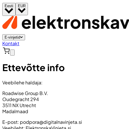
Eesti
EUR
E-vinjetid
Kontakt
Ettevõtte info
Veebilehe haldaja:
Roadwise Group B.V.
Oudegracht 294
3511 NX Utrecht
Madalmaad
E-post:
podpora@digitalnavinjeta.si
Veebileht: ElektronskaVinjeta.si