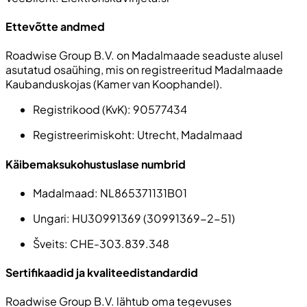
Ettevõtte andmed
Roadwise Group B.V. on Madalmaade seaduste alusel
asutatud osaühing, mis on registreeritud Madalmaade
Kaubanduskojas (Kamer van Koophandel).
Registrikood (KvK):
90577434
Registreerimiskoht:
Utrecht, Madalmaad
Käibemaksukohustuslase numbrid
Madalmaad:
NL865371131B01
Ungari:
HU30991369 (30991369-2-51)
Šveits
: CHE-303.839.348
Sertifikaadid ja kvaliteedistandardid
Roadwise Group B.V. lähtub oma tegevuses