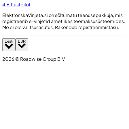
4.6
Trustpilot
ElektronskaVinjeta.si on sõltumatu teenusepakkuja, mis
registreerib e-vinjetid ametlikes teemaksusüsteemides.
Me ei ole valitsusasutus. Rakendub registreerimistasu.
Eesti
EUR
2026
©
Roadwise Group B.V.