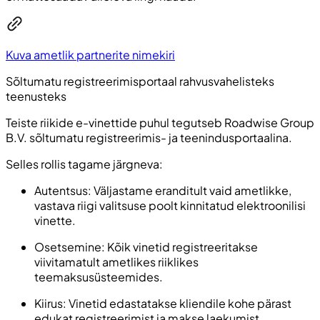
Kuva ametlik partnerite nimekiri
Sõltumatu registreerimisportaal rahvusvahelisteks
teenusteks
Teiste riikide e-vinettide puhul tegutseb Roadwise Group
B.V. sõltumatu registreerimis- ja teenindusportaalina.
Selles rollis tagame järgneva:
Autentsus: Väljastame eranditult vaid ametlikke,
vastava riigi valitsuse poolt kinnitatud elektroonilisi
vinette.
Osetsemine: Kõik vinetid registreeritakse
viivitamatult ametlikes riiklikes
teemaksusüsteemides.
Kiirus: Vinetid edastatakse kliendile kohe pärast
edukat registreerimist ja makse laekumist.