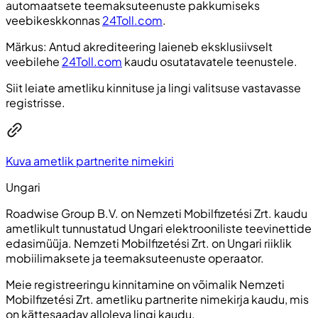
automaatsete teemaksuteenuste pakkumiseks
veebikeskkonnas
24Toll.com
.
Märkus: Antud akrediteering laieneb eksklusiivselt
veebilehe
24Toll.com
kaudu osutatavatele teenustele.
Siit leiate ametliku kinnituse ja lingi valitsuse vastavasse
registrisse.
Kuva ametlik partnerite nimekiri
Ungari
Roadwise Group B.V. on Nemzeti Mobilfizetési Zrt. kaudu
ametlikult tunnustatud Ungari elektrooniliste teevinettide
edasimüüja. Nemzeti Mobilfizetési Zrt. on Ungari riiklik
mobiilimaksete ja teemaksuteenuste operaator.
Meie registreeringu kinnitamine on võimalik Nemzeti
Mobilfizetési Zrt. ametliku partnerite nimekirja kaudu, mis
on kättesaadav alloleva lingi kaudu.