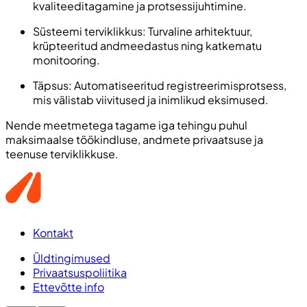
kvaliteeditagamine ja protsessijuhtimine.
Süsteemi terviklikkus: Turvaline arhitektuur,
krüpteeritud andmeedastus ning katkematu
monitooring.
Täpsus: Automatiseeritud registreerimisprotsess,
mis välistab viivitused ja inimlikud eksimused.
Nende meetmetega tagame iga tehingu puhul
maksimaalse töökindluse, andmete privaatsuse ja
teenuse terviklikkuse.
Kontakt
Üldtingimused
Privaatsuspoliitika
Ettevõtte info