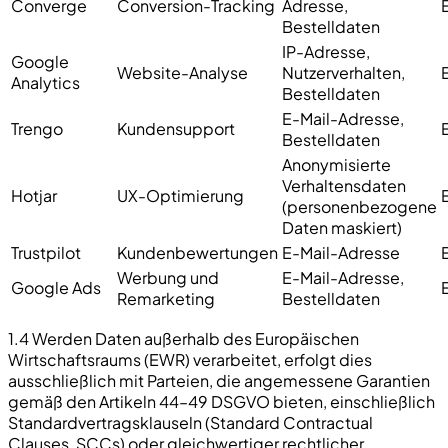
Converge
Conversion-Tracking
Adresse,
Bestelldaten
IP-Adresse,
Google
Website-Analyse
Nutzerverhalten,
Analytics
Bestelldaten
E-Mail-Adresse,
Trengo
Kundensupport
Bestelldaten
Anonymisierte
Verhaltensdaten
Hotjar
UX-Optimierung
(personenbezogene
Daten maskiert)
Trustpilot
Kundenbewertungen
E-Mail-Adresse
Werbung und
E-Mail-Adresse,
Google Ads
Remarketing
Bestelldaten
1.4 Werden Daten außerhalb des Europäischen
Wirtschaftsraums (EWR) verarbeitet, erfolgt dies
ausschließlich mit Parteien, die angemessene Garantien
gemäß den Artikeln 44–49 DSGVO bieten, einschließlich
Standardvertragsklauseln (Standard Contractual
Clauses, SCCs) oder gleichwertiger rechtlicher