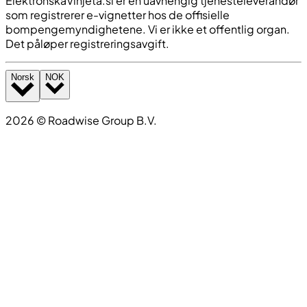
ElektronskaVinjeta.si er en uavhengig tjenesteleverandør
som registrerer e-vignetter hos de offisielle
bompengemyndighetene. Vi er ikke et offentlig organ.
Det påløper registreringsavgift.
Norsk
NOK
2026
©
Roadwise Group B.V.