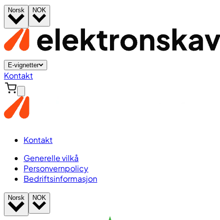
Norsk
NOK
E-vignetter
Kontakt
Kontakt
Generelle vilkå
Personvernpolicy
Bedriftsinformasjon
Norsk
NOK