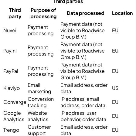
Third parties
Third
Purpose of
Data processed
Location
party
processing
Payment data (not
Payment
Nuvei
visible to Roadwise
EU
processing
Group B.V.)
Payment data (not
Payment
Pay.nl
visible to Roadwise
EU
processing
Group B.V.)
Payment data (not
Payment
PayPal
visible to Roadwise
EU
processing
Group B.V.)
Email
Email address, order
Klaviyo
US
marketing
data
Conversion
IP address, email
Converge
EU
tracking
address, order data
Google
Website
IP address, user
EU
Analytics
analytics
behavior, order data
Customer
Email address, order
Trengo
EU
support
data