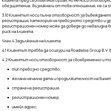
клиента пред съответния орган, но не носи отговорно
обезщетение, възникнали от това отношение, не са от
3.10 Клиентът носи пълна отговорност за въвежданет
регистрация, категория на превозното средство и дру
регистрационен номер може да доведе до невалидна вин
риск на клиента.
Член 4 Задължения на клиента
4.1 Клиентът трябва да осигури на Roadwise Group B.V
4.2 Клиентът носи отговорност за своевременно и точ
тип превозно средство,
желана начална дата и продължителност на вине
страна на регистрация,
регистрационен номер,
имейл адрес,