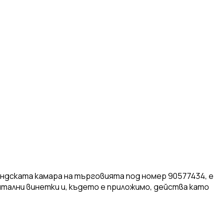
оландската камара на търговията под номер 90577434, е
итални винетки и, където е приложимо, действа като