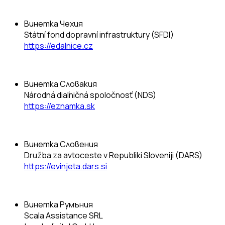
Винетка Чехия
Státní fond dopravní infrastruktury (SFDI)
https://edalnice.cz
Винетка Словакия
Národná diaľničná spoločnosť (NDS)
https://eznamka.sk
Винетка Словения
Družba za avtoceste v Republiki Sloveniji (DARS)
https://evinjeta.dars.si
Винетка Румъния
Scala Assistance SRL