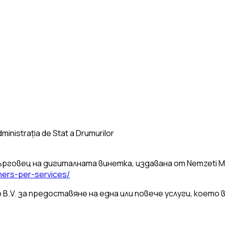
Administrația de Stat a Drumurilor
ърговец на дигиталната винетка, издавана от Nemzeti Mo
tners-per-services/
 B.V. за предоставяне на една или повече услуги, което