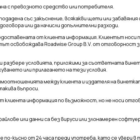
зана с превозното средство или потребителя.
одадена със закъснение, всякакви щети или забавяния с
 договора или да начисли допълнителни разходи.
 предоставената от клиента информация. Клиентът носи
тът освобождава Roadwise Group B.V. от отговорност 
 и разбере условията, приложими за съответната винет
куването или прилагането на тези условия.
заимоотношенията между клиента и издателя на винетка
 такива въпроси.
 от клиента информация по възможност, но не носи от
файлове или данни са без вируси или злонамерен софтуе
е по-късно от 24 часа преди употреба, като се увери 