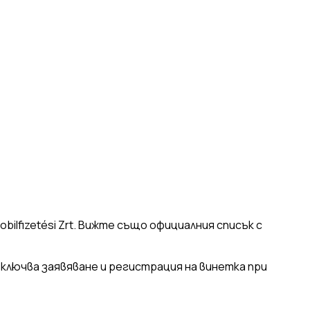
bilfizetési Zrt. Вижте също официалния списък с
 включва заявяване и регистрация на винетка при