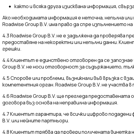
както и всяка друга изисквана информация, свър
Ако необходимата информация е неточна, непълна или п
Roadwise Group B.V. има право да спре изпълнението на
4.3 Roadwise Group B.V. не е задължена да проверява
предоставяне на некоректни или непълни данни. Клиен
грешки.
4.4 Клиентът е единствено отговорен да се запознае
Group B.V. не носи отговорност за съдържанието, тъл
4.5 Спорове или проблеми, възникнали във връзка с в
компетентния орган. Roadwise Group B.V. не участва в
4.6 Roadwise Group B.V. ще прегледа предоставената
договора въз основа на неправилна информация.
4.7 Клиентът гарантира, че всички цифрово подадени 
B.V. или нейните партньори.
4.8 Клиентът трябва да провери получената винетка н