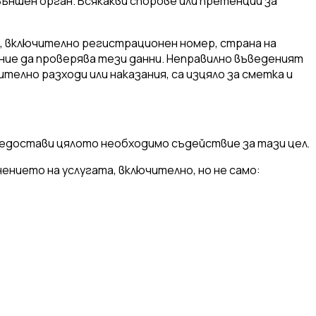
ъншен орган. Всякакви спорове или претенции за
о, включително регистрационен номер, страна на
ение да проверява тези данни. Неправилно въведеният
телно разходи или наказания, са изцяло за сметка и
предостави цялото необходимо съдействие за тази цел.
ението на услугата, включително, но не само: