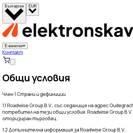
Български
EUR
Е-винетки
Контакт
Общи условия
Член 1 Страни и дефиниции
1.1 Roadwise Group B.V., със седалище на адрес Oudegra
потребител на тези общи условия. Roadwise Group B.V.
оторизиран търговец.
1.2 Допълнителна информация за Roadwise Group B.V.: