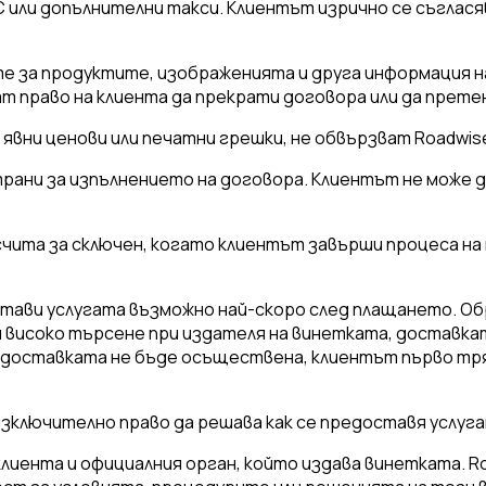
или допълнителни такси. Клиентът изрично се съгласява
те за продуктите, изображенията и друга информация н
т право на клиента да прекрати договора или да прет
явни ценови или печатни грешки, не обвързват Roadwise
страни за изпълнението на договора. Клиентът не може 
 счита за сключен, когато клиентът завърши процеса на
едостави услугата възможно най-скоро след плащането. 
ли високо търсене при издателя на винетката, доставк
о доставката не бъде осъществена, клиентът първо тряб
а изключително право да решава как се предоставя услуг
у клиента и официалния орган, който издава винетката. 